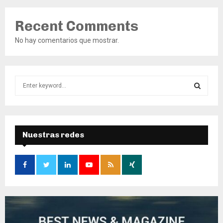
Recent Comments
No hay comentarios que mostrar.
S
e
a
S
r
c
E
h
Nuestras redes
f
A
o
r
R
:
C
H