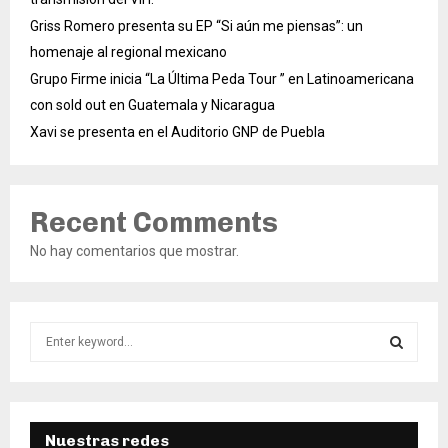
Griss Romero presenta su EP “Si aún me piensas”: un
homenaje al regional mexicano
Grupo Firme inicia “La Última Peda Tour ” en Latinoamericana
con sold out en Guatemala y Nicaragua
Xavi se presenta en el Auditorio GNP de Puebla
Recent Comments
No hay comentarios que mostrar.
S
e
a
S
r
c
E
h
Nuestras redes