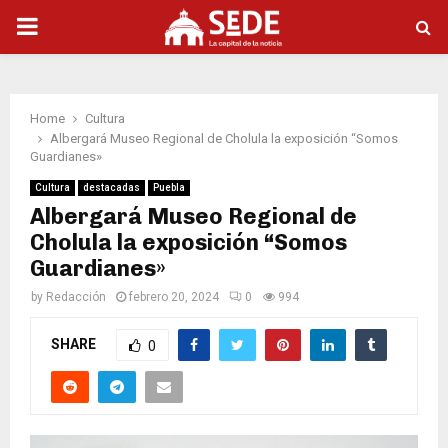
PRIMARY
MENU
Home
Cultura
Albergará Museo Regional de Cholula la exposición “Somos
Guardianes»
Cultura
destacadas
Puebla
Albergará Museo Regional de
Cholula la exposición “Somos
Guardianes»
by
Redacción
febrero 20, 2024
0
994
SHARE
0