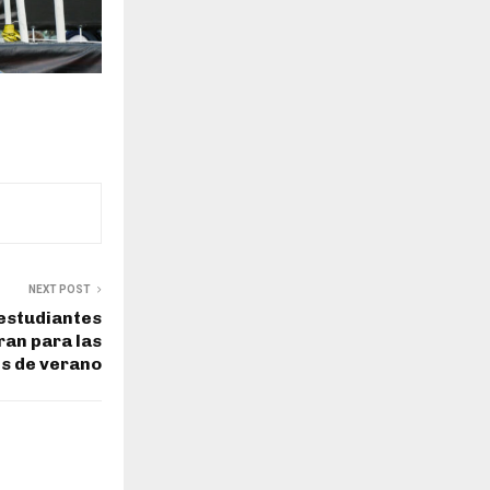
NEXT POST
 estudiantes
ran para las
s de verano