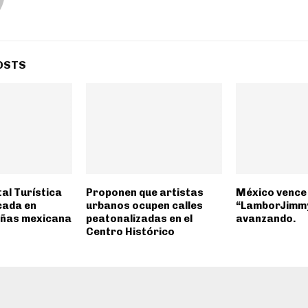
OSTS
tal Turística
Proponen que artistas
México vence a
cada en
urbanos ocupen calles
“LamborJimmy
eñas mexicana
peatonalizadas en el
avanzando.
Centro Histórico