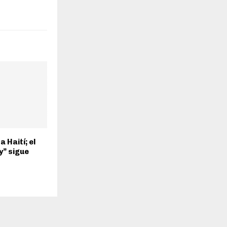
 Haití; el
” sigue