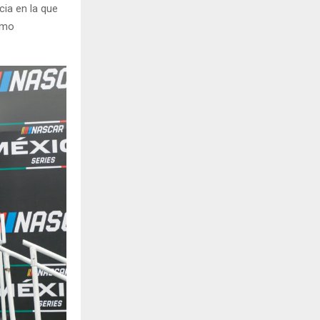
ia en la que
romo