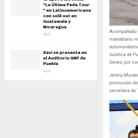
“La Última Peda Tour
” en Latinoamericana
con sold out en
Guatemala y
Nicaragua
Acompañado de 
0
mandatario re
automovilismo
Xavi se presenta en
turística de 
el Auditorio GNP de
Series, por co
Puebla
0
Jimmy Morales
promoción del
secretaria de 