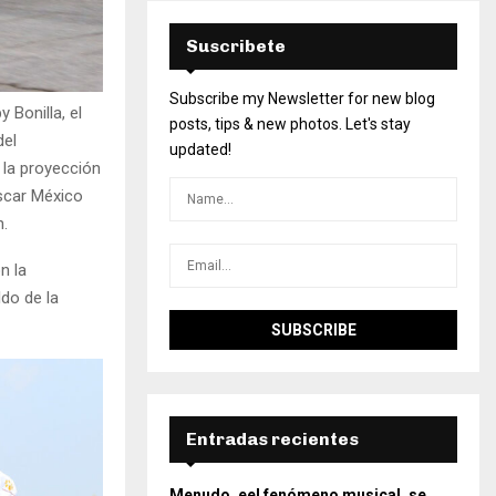
Suscribete
Subscribe my Newsletter for new blog
 Bonilla, el
posts, tips & new photos. Let's stay
del
updated!
 la proyección
ascar México
n.
n la
do de la
Entradas recientes
Menudo, eel fenómeno musical, se