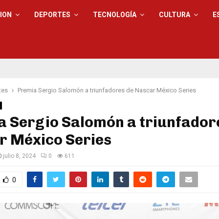
ION
DEPORTES
TECNOLOGÍA
CULTURA
E
tes
Premia Sergio Salomón a triunfadores de Nascar México Series
a Sergio Salomón a triunfador
r México Series
julio 8, 2024
0
611
0