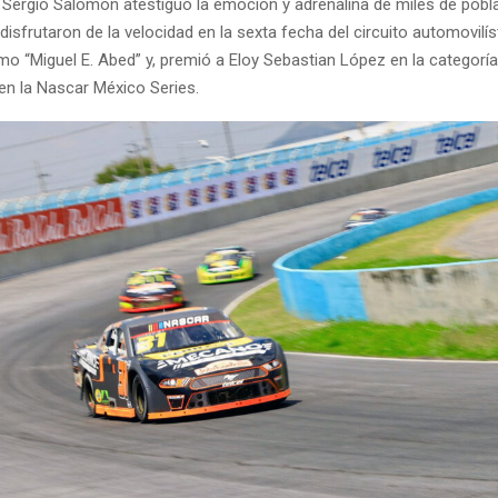
 Sergio Salomón atestiguó la emoción y adrenalina de miles de pobl
isfrutaron de la velocidad en la sexta fecha del circuito automovilís
mo “Miguel E. Abed” y, premió a Eloy Sebastian López en la categoría
en la Nascar México Series.