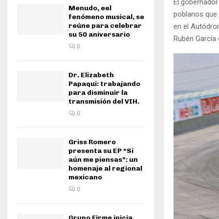
El gobernador
Menudo, eel
poblanos que d
fenómeno musical, se
reúne para celebrar
en el Autódro
su 50 aniversario
Rubén García 
0
Dr. Elizabeth
Papaqui: trabajando
para disminuir la
transmisión del VIH.
0
Griss Romero
presenta su EP “Si
aún me piensas”: un
homenaje al regional
mexicano
0
Grupo Firme inicia