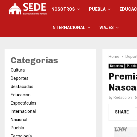
NOSOTROS
PUEBLA
EDUCAC
INTERNACIONAL
VIAJES
Home
Depor
Categorias
Deportes
Puebla
Cultura
Premi
Deportes
Nasca
destacadas
Educacion
by
Redacción
Espectáculos
Internacional
SHARE
Nacional
Puebla
Tecnología