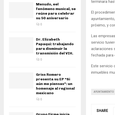
terminara hast
Menudo, eel
fenómeno musical, se
El procedimie
reúne para celebrar
su 50 aniversario
ayuntamiento,
0
próximo, y con
Las empresas 
Dr. Elizabeth
servicio tuvie
Papaqui: trabajando
aclaraciones s
para disminuir la
transmisión del VIH.
fechada para e
0
Este servicio
inmuebles mun
Griss Romero
presenta su EP “Si
aún me piensas”: un
homenaje al regional
AYUNTAMIENTO
mexicano
0
SHARE
Grupo Firme inicia