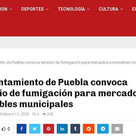
ION
DEPORTES
TECNOLOGÍA
CULTURA
E
a
ento de Puebla convoca servicio de fumigación para mercados e inmuebles mu
untamiento de Puebla convoca
io de fumigación para mercado
bles municipales
febrero 12, 2026
0
242
0