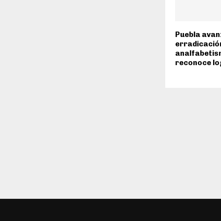
Puebla avanz
erradicación
analfabetis
reconoce l