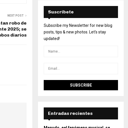
Suscribete
NEXT POST
tan robo de
Subscribe my Newsletter for new blog
nte 2025; se
posts, tips & new photos. Let's stay
obos diarios
updated!
Entradas recientes
Menudo, eel fenómeno musical, se