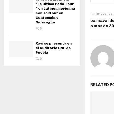
“La Última Peda Tour
” en Latinoamericana
con sold out en
PREVIOUS POST
Guatemala y
carnaval de
Nicaragua
a más de 3
0
Xavi se presenta en
el Auditorio GNP de
Puebla
0
RELATED P