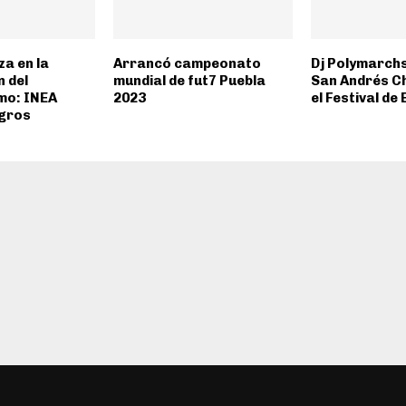
a en la
Arrancó campeonato
Dj Polymarchs
 del
mundial de fut7 Puebla
San Andrés C
mo: INEA
2023
el Festival de
ogros