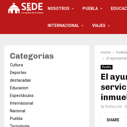
NOSOTROS
PUEBLA
EDUCAC
INTERNACIONAL
VIAJES
Home
Puebl
Categorias
El ayuntami
Cultura
Puebla
Deportes
El ay
destacadas
servic
Educacion
inmue
Espectáculos
Internacional
by
Redacción
Nacional
Puebla
SHARE
Tecnología