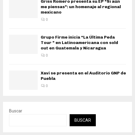
Griss Romero presenta su EP “Si aún
me piensas”: un homenaje al regional
mexicano
0
Grupo Firme inicia “La Última Peda
Tour ” en Latinoamericana con sold
out en Guatemala y Nicaragua
0
Xavi se presenta en el Auditorio GNP de
Puebla
0
Buscar
BUSCAR