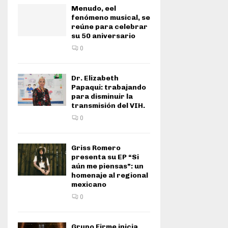
Menudo, eel
fenómeno musical, se
reúne para celebrar
su 50 aniversario
0
Dr. Elizabeth
Papaqui: trabajando
para disminuir la
transmisión del VIH.
0
Griss Romero
presenta su EP “Si
aún me piensas”: un
homenaje al regional
mexicano
0
Grupo Firme inicia