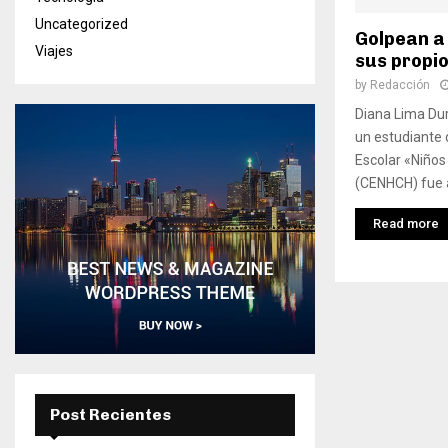
Uncategorized
Golpean a
Viajes
sus propi
by
Redacción
Diana Lima Dur
un estudiante 
Escolar «Niño
(CENHCH) fue a
Read more
Post Recientes