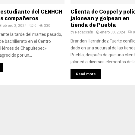
 estudiante del CENHCH
Clienta de Coppel y poli
os compañeros
jalonean y golpean en
tienda de Puebla
febrero 2, 2024
0
330
by
Redacción
enero 30, 2024
0
ante la tarde del martes pasado,
Brandon Hernández Fuerte conflic
de bachillerato en el Centro
dado en una sucursal de las tiend
s Héroes de Chapultepec»
Puebla, después de que una client
gredido por un...
jaloneó a diversos elementos de la.
Read more