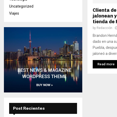
Uncategorized
Clienta de
Viajes
jalonean y
tienda de
by
Redacción
Brandon Hernán
dado en una su
Puebla, despué
jaloneó a diver
Read more
Post Recientes