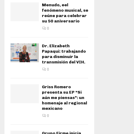
Menudo, eel
fenómeno musical, se
reúne para celebrar
su 50 aniversario
0
Dr. Elizabeth
Papaqui: trabajando
para disminuir la
transmisión del VIH.
0
Griss Romero
presenta su EP “Si
aún me piensas”: un
homenaje al regional
mexicano
0
Grupo Firme inicia