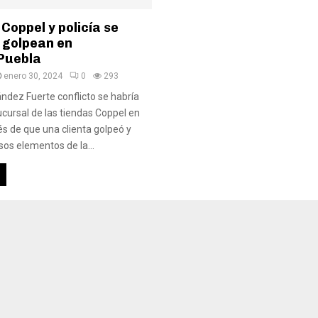
 Coppel y policía se
 golpean en
 Puebla
enero 30, 2024
0
293
dez Fuerte conflicto se habría
cursal de las tiendas Coppel en
s de que una clienta golpeó y
sos elementos de la...