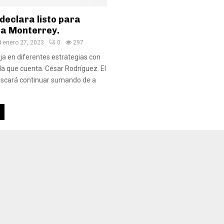
declara listo para
 a Monterrey.
enero 27, 2023
0
297
aja en diferentes estrategias con
n la que cuenta. César Rodríguez. El
uscará continuar sumando de a