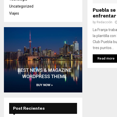
Uncategorized
Puebla se 
Viajes
enfrentar
by
Redacción
La Franja trab
la plantilla co
Club Puebla b
tres puntos...
Read more
Post Recientes