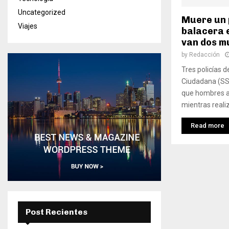
Uncategorized
Muere un 
Viajes
balacera e
van dos m
by
Redacción
Tres policías 
Ciudadana (SSC
que hombres a
mientras reali
Read more
Post Recientes