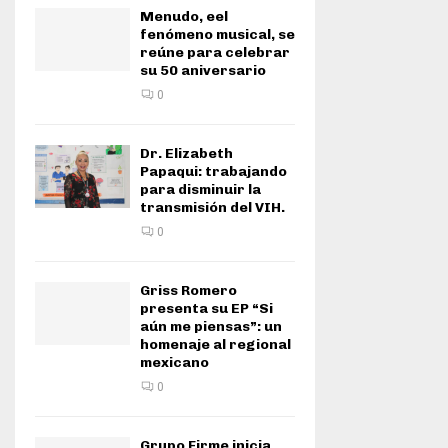
Menudo, eel
fenómeno musical, se
reúne para celebrar
su 50 aniversario
0
Dr. Elizabeth
Papaqui: trabajando
para disminuir la
transmisión del VIH.
0
Griss Romero
presenta su EP “Si
aún me piensas”: un
homenaje al regional
mexicano
0
Grupo Firme inicia