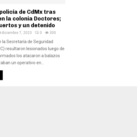
policía de CdMx tras
n la colonia Doctores;
uertos y un detenido
diciembre 7, 2023
0
300
de la Secretaría de Seguridad
) resultaron lesionados luego de
rmados los atacaron a balazos
zaban un operativo en...