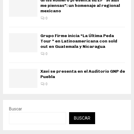
Griss Romero presenta su EP “Si aún
me piensas”: un homenaje al regional
mexicano
0
Grupo Firme inicia “La Última Peda
Tour ” en Latinoamericana con sold
out en Guatemala y Nicaragua
0
Xavi se presenta en el Auditorio GNP de
Puebla
0
Buscar
BUSCAR