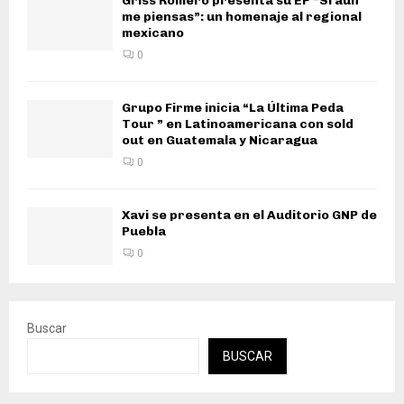
Griss Romero presenta su EP “Si aún
me piensas”: un homenaje al regional
mexicano
0
Grupo Firme inicia “La Última Peda
Tour ” en Latinoamericana con sold
out en Guatemala y Nicaragua
0
Xavi se presenta en el Auditorio GNP de
Puebla
0
Buscar
BUSCAR