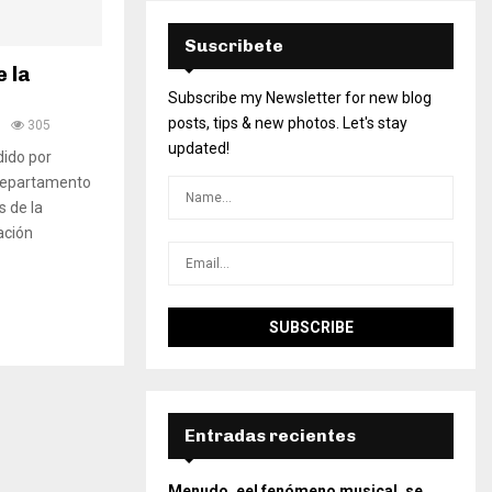
Suscribete
e la
Subscribe my Newsletter for new blog
posts, tips & new photos. Let's stay
305
updated!
dido por
 Departamento
s de la
ación
Entradas recientes
Menudo, eel fenómeno musical, se