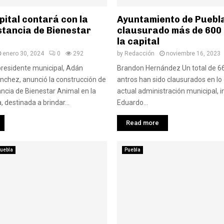
ital contará con la
Ayuntamiento de Puebl
stancia de Bienestar
clausurado más de 600
la capital
enero 30, 2024
0
292
by
Redacción
noviembre 16, 2023
presidente municipal, Adán
Brandon Hernández Un total de 66
chez, anunció la construcción de
antros han sido clausurados en lo 
ancia de Bienestar Animal en la
actual administración municipal, i
, destinada a brindar...
Eduardo...
Read more
uebla
Puebla