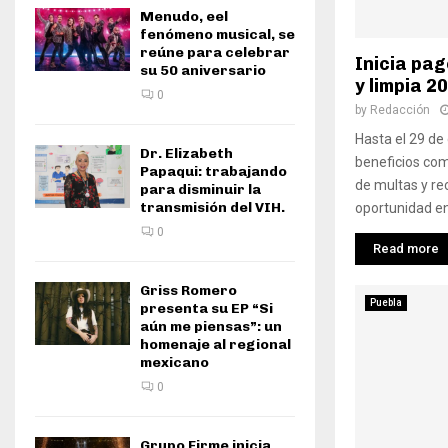
Menudo, eel
fenómeno musical, se
reúne para celebrar
Inicia pag
su 50 aniversario
y limpia 2
0
by
Redacción
Hasta el 29 de
Dr. Elizabeth
beneficios com
Papaqui: trabajando
de multas y re
para disminuir la
transmisión del VIH.
oportunidad en 
0
Read more
Griss Romero
Puebla
presenta su EP “Si
aún me piensas”: un
homenaje al regional
mexicano
0
Grupo Firme inicia