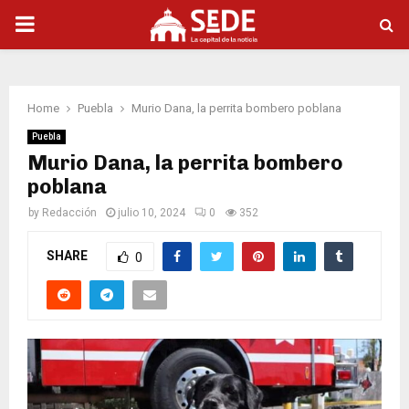
PRIMARY
MENU
Home
Puebla
Murio Dana, la perrita bombero poblana
Puebla
Murio Dana, la perrita bombero
poblana
by
Redacción
julio 10, 2024
0
352
SHARE
0