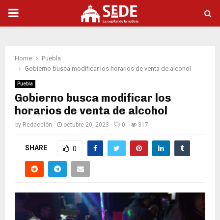
PRIMARY
MENU
Home
Puebla
Gobierno busca modificar los horarios de venta de alcohol
Puebla
Gobierno busca modificar los
horarios de venta de alcohol
by
Redacción
octubre 20, 2023
0
317
SHARE
0