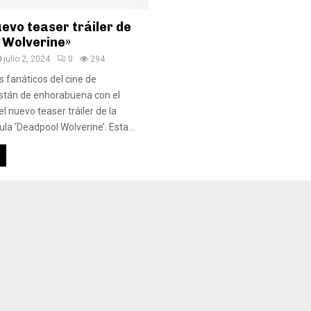
uevo teaser tráiler de
 Wolverine»
julio 2, 2024
0
294
s fanáticos del cine de
stán de enhorabuena con el
l nuevo teaser tráiler de la
la ‘Deadpool Wolverine’. Esta...