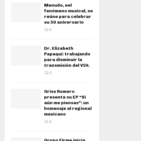
Menudo, eel
fenómeno musical, se
reúne para celebrar
su 50 aniversario
0
Dr. Elizabeth
Papaqui: trabajando
para disminuir la
transmisión del VIH.
0
Griss Romero
presenta su EP “Si
aún me piensas”: un
homenaje al regional
mexicano
0
Grupo Firme inicia