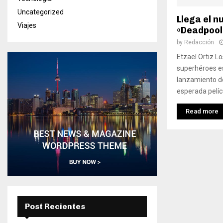
Uncategorized
Llega el n
Viajes
«Deadpool
by
Redacción
Etzael Ortiz Lo
superhéroes e
lanzamiento de
esperada pelícu
Read more
Post Recientes