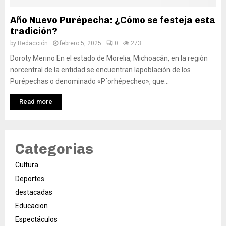
Año Nuevo Purépecha: ¿Cómo se festeja esta
tradición?
by
Redacción
febrero 5, 2025
0
273
Doroty Merino En el estado de Morelia, Michoacán, en la región
norcentral de la entidad se encuentran lapoblación de los
Purépechas o denominado «P´orhépecheo», que...
Read more
Categorias
Cultura
Deportes
destacadas
Educacion
Espectáculos