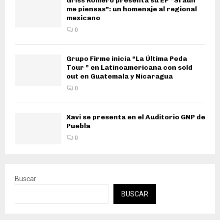
Griss Romero presenta su EP “Si aún
me piensas”: un homenaje al regional
mexicano
0
Grupo Firme inicia “La Última Peda
Tour ” en Latinoamericana con sold
out en Guatemala y Nicaragua
0
Xavi se presenta en el Auditorio GNP de
Puebla
0
Buscar
BUSCAR