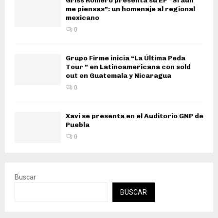
Griss Romero presenta su EP “Si aún
me piensas”: un homenaje al regional
mexicano
0
Grupo Firme inicia “La Última Peda
Tour ” en Latinoamericana con sold
out en Guatemala y Nicaragua
0
Xavi se presenta en el Auditorio GNP de
Puebla
0
Buscar
BUSCAR