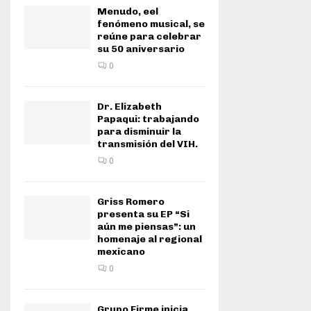
Menudo, eel
fenómeno musical, se
reúne para celebrar
su 50 aniversario
0
Dr. Elizabeth
Papaqui: trabajando
para disminuir la
transmisión del VIH.
0
Griss Romero
presenta su EP “Si
aún me piensas”: un
homenaje al regional
mexicano
0
Grupo Firme inicia