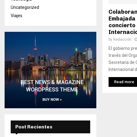
Uncategorized
Colaboran
Viajes
Embajada 
concierto
Internaci
by
Redacción
El gobierno pr
través del Or
Secretaría de 
Internacional d
Read more
Post Recientes