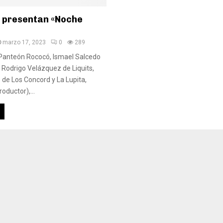
l presentan «Noche
marzo 17, 2023
0
289
 Panteón Rococó, Ismael Salcedo
, Rodrigo Velázquez de Liquits,
de Los Concord y La Lupita,
roductor),...