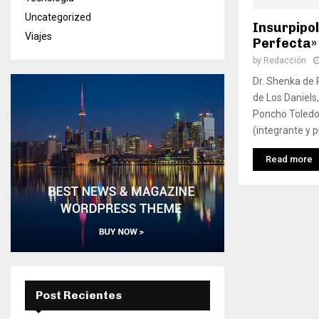
Uncategorized
Insurpipo
Viajes
Perfecta»
by
Redacción
Dr. Shenka de
de Los Daniels
Poncho Toledo 
(integrante y p
Read more
Post Recientes