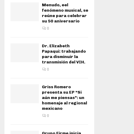
Menudo, eel
fenómeno musical, se
reúne para celebrar
su 50 aniversario
0
Dr. Elizabeth
Papaqui: trabajando
para disminuir la
transmisión del VIH.
0
Griss Romero
presenta su EP “Si
aún me piensas”: un
homenaje al regional
mexicano
0
Grupo Firme inicia