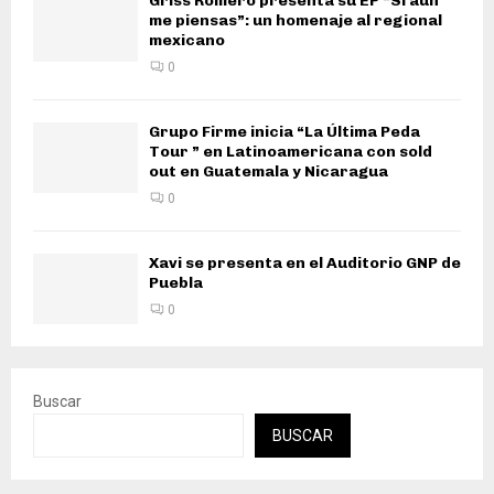
Griss Romero presenta su EP “Si aún
me piensas”: un homenaje al regional
mexicano
0
Grupo Firme inicia “La Última Peda
Tour ” en Latinoamericana con sold
out en Guatemala y Nicaragua
0
Xavi se presenta en el Auditorio GNP de
Puebla
0
Buscar
BUSCAR