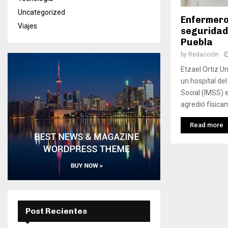
Uncategorized
Enfermero
Viajes
seguridad 
Puebla
by
Redacción
Etzael Ortiz Un
un hospital de
Social (IMSS)
agredió físicam
Read more
Post Recientes