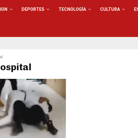
ION
DEPORTES
TECNOLOGÍA
CULTURA
E
al
hospital