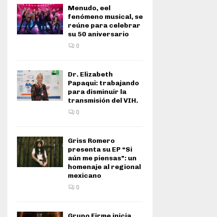
Menudo, eel
fenómeno musical, se
reúne para celebrar
su 50 aniversario
0
Dr. Elizabeth
Papaqui: trabajando
para disminuir la
transmisión del VIH.
0
Griss Romero
presenta su EP “Si
aún me piensas”: un
homenaje al regional
mexicano
0
Grupo Firme inicia