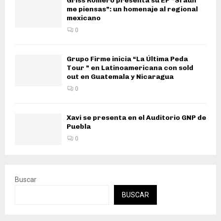
Griss Romero presenta su EP “Si aún
me piensas”: un homenaje al regional
mexicano
0
Grupo Firme inicia “La Última Peda
Tour ” en Latinoamericana con sold
out en Guatemala y Nicaragua
0
Xavi se presenta en el Auditorio GNP de
Puebla
0
Buscar
BUSCAR