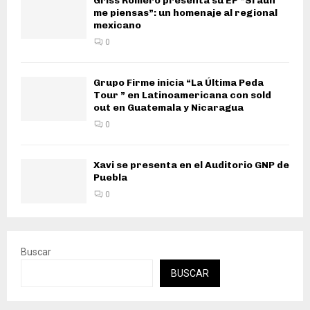
Griss Romero presenta su EP “Si aún
me piensas”: un homenaje al regional
mexicano
0
Grupo Firme inicia “La Última Peda
Tour ” en Latinoamericana con sold
out en Guatemala y Nicaragua
0
Xavi se presenta en el Auditorio GNP de
Puebla
0
Buscar
BUSCAR