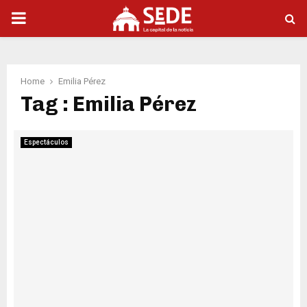
PRIMARY
MENU
Home
Emilia Pérez
Tag : Emilia Pérez
Espectáculos