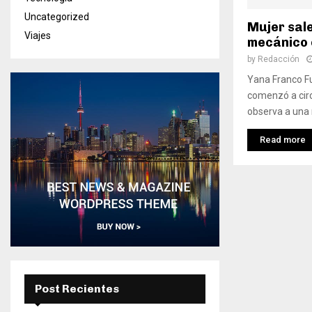
Uncategorized
Mujer sal
Viajes
mecánico 
by
Redacción
Yana Franco Fu
comenzó a circ
observa a una m
Read more
Post Recientes