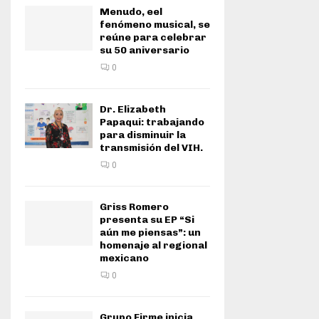
Menudo, eel
fenómeno musical, se
reúne para celebrar
su 50 aniversario
0
Dr. Elizabeth
Papaqui: trabajando
para disminuir la
transmisión del VIH.
0
Griss Romero
presenta su EP “Si
aún me piensas”: un
homenaje al regional
mexicano
0
Grupo Firme inicia