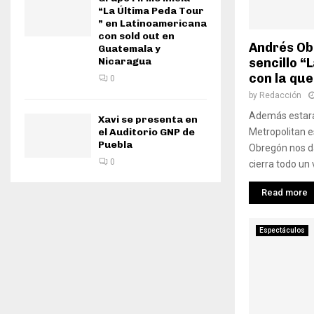
“La Última Peda Tour
” en Latinoamericana
con sold out en
Andrés Ob
Guatemala y
sencillo “
Nicaragua
con la que
0
by
Redacción
Además estará
Xavi se presenta en
Metropolitan 
el Auditorio GNP de
Puebla
Obregón nos da
0
cierra todo un v
Read more
Espectáculos