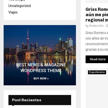
Uncategorized
Griss Rom
Viajes
aún me pi
regional 
by
Redacción
Griss Romero 
con años de tr
reconocimiento
gracias a su es
Read more
Espectáculos
Post Recientes