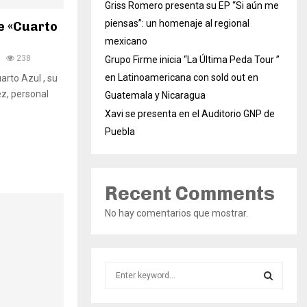
Griss Romero presenta su EP “Si aún me
piensas”: un homenaje al regional
de «Cuarto
mexicano
238
Grupo Firme inicia “La Última Peda Tour ”
en Latinoamericana con sold out en
arto Azul , su
ez, personal
Guatemala y Nicaragua
Xavi se presenta en el Auditorio GNP de
Puebla
Recent Comments
No hay comentarios que mostrar.
S
e
a
S