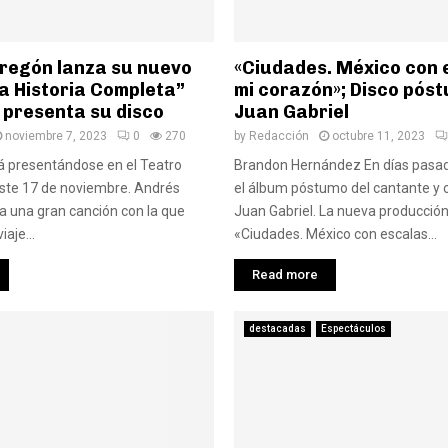
regón lanza su nuevo
«Ciudades. México con 
La Historia Completa”
mi corazón»; Disco pós
 presenta su disco
Juan Gabriel
noviembre 7, 2023
0
270
by
Redacción
octubre 11, 2023
 presentándose en el Teatro
Brandon Hernández En días pasad
este 17 de noviembre. Andrés
el álbum póstumo del cantante y
 una gran canción con la que
Juan Gabriel. La nueva producción 
iaje...
«Ciudades. México con escalas...
Read more
destacadas
Espectáculos