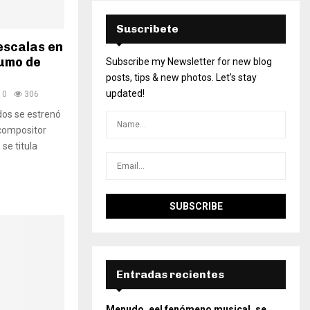
Suscribete
escalas en
tumo de
Subscribe my Newsletter for new blog
posts, tips & new photos. Let's stay
updated!
0
306
os se estrenó
 compositor
se titula
Entradas recientes
Menudo, eel fenómeno musical, se