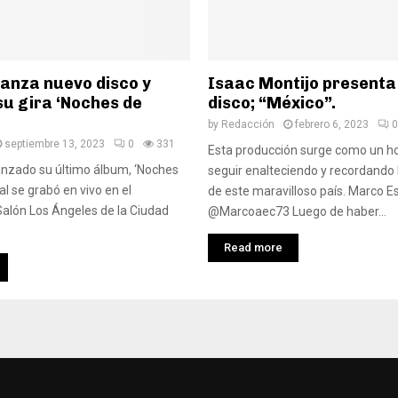
lanza nuevo disco y
Isaac Montijo presenta
su gira ‘Noches de
disco; “México”.
by
Redacción
febrero 6, 2023
0
septiembre 13, 2023
0
331
Esta producción surge como un 
anzado su último álbum, ‘Noches
seguir enalteciendo y recordando 
ual se grabó en vivo en el
de este maravilloso país. Marco Es
alón Los Ángeles de la Ciudad
@Marcoaec73 Luego de haber...
Read more