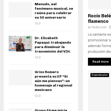
Menudo, eel
fenómeno musical, se
reúne para celebrar
Rocío Belé
su 50 aniversario
flamenco
0
by
Redacción
La cantante es
Dr. Elizabeth
promocionar su
Papaqui: trabajando
además formar
para disminuir la
transmisión del VIH.
producción disc
0
Read more
Griss Romero
Espectáculos
presenta su EP “Si
aún me piensas”: un
homenaje al regional
mexicano
0
Grupo Firme inicia