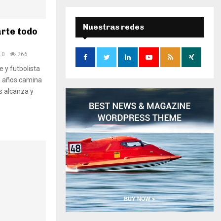
r
c
E
h
Nuestras redes
rte todo
f
A
o
0
266
r
R
:
 y futbolista
C
s años camina
s alcanza y
H