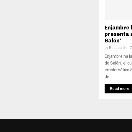
Enjambre 
presenta 
Salón’
by
Redacción
Enjambre ha l
de Salón’, el c
emblemático S
de...
Read more