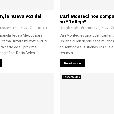
n, la nueva voz del
Cari Monteci nos compa
su “Reflejo”
noviembre 9, 2024
0
331
by
Redacción
octubre 28, 2024
pañola llega a México para
Cari Monteci es una joven cantante
 tema “Alzaré mi voz” el cual
Chilena quien desde hace mucho
á parte de su próxima
en sentido a sus sueños, los cuale
ográfica. Rocío Belén,...
renueva...
Read more
Espectáculos