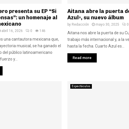
ero presenta su EP “Si
Aitana abre la puerta 
ensas”: un homenaje al
Azul», su nuevo álbum
mexicano
by
Redacción
mayo 30, 2025
0
abril 16, 2026
0
146
Aitana nos abre la puerta de su Cu
es una cantautora mexicana que,
trabajo más internacional y, a la v
ayectoria musical, se ha ganado el
hasta la fecha. Cuarto Azul es...
 del público latinoamericano
Read more
fuerzo y...
Espectáculos