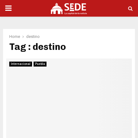
PRIMARY
MENU
Home
destino
Tag : destino
Internacional
Puebla