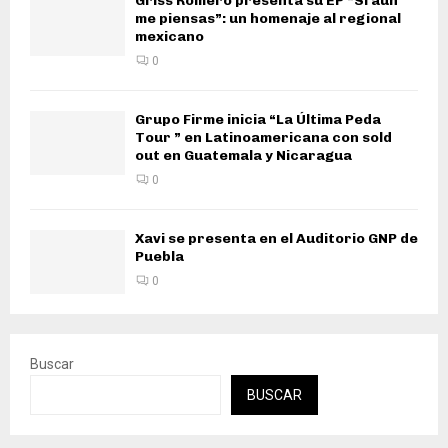
Griss Romero presenta su EP “Si aún
me piensas”: un homenaje al regional
mexicano
0
Grupo Firme inicia “La Última Peda
Tour ” en Latinoamericana con sold
out en Guatemala y Nicaragua
0
Xavi se presenta en el Auditorio GNP de
Puebla
0
Buscar
BUSCAR