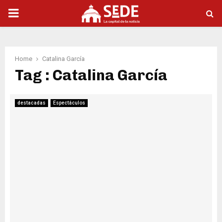
PRIMARY
MENU
Home
Catalina García
Tag : Catalina García
destacadas
Espectáculos