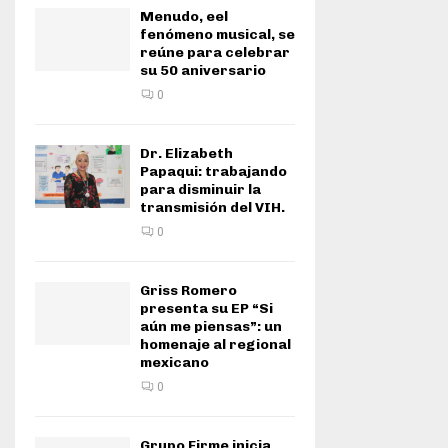
Menudo, eel
fenómeno musical, se
reúne para celebrar
su 50 aniversario
0
Dr. Elizabeth
Papaqui: trabajando
para disminuir la
transmisión del VIH.
0
Griss Romero
presenta su EP “Si
aún me piensas”: un
homenaje al regional
mexicano
0
Grupo Firme inicia