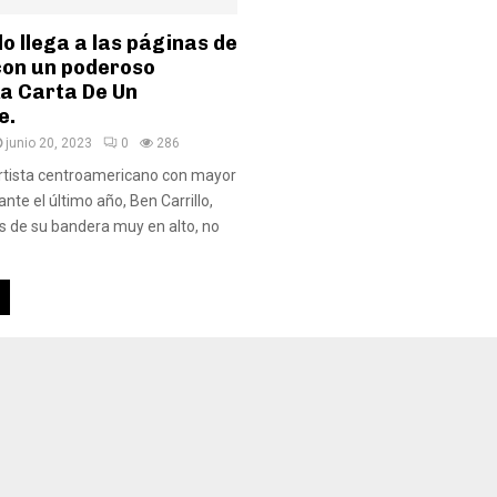
lo llega a las páginas de
 con un poderoso
La Carta De Un
e.
junio 20, 2023
0
286
artista centroamericano con mayor
nte el último año, Ben Carrillo,
es de su bandera muy en alto, no