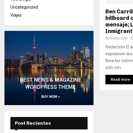
Uncategorized
Ben Carril
Viajes
billboard
mensaje; 
Inmigrant
by
Redacción
Redacción El 
exposición dura
lleva los color
solo con...
Read more
Post Recientes