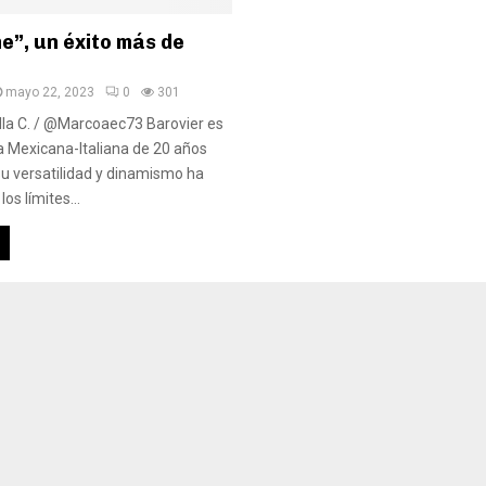
e”, un éxito más de
mayo 22, 2023
0
301
la C. / @Marcoaec73 Barovier es
 Mexicana-Italiana de 20 años
su versatilidad y dinamismo ha
os límites...