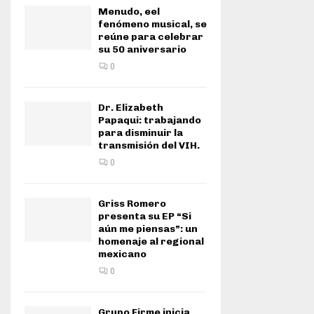
Menudo, eel
fenómeno musical, se
reúne para celebrar
su 50 aniversario
0
Dr. Elizabeth
Papaqui: trabajando
para disminuir la
transmisión del VIH.
0
Griss Romero
presenta su EP “Si
aún me piensas”: un
homenaje al regional
mexicano
0
Grupo Firme inicia