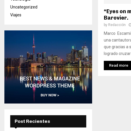
Uncategorized
“Eyes on m
Viajes
Barovier.
by
Redacción
Marco Escamil
una cantautora
que gracias a 
logrado cruzar l
Read more
Post Recientes