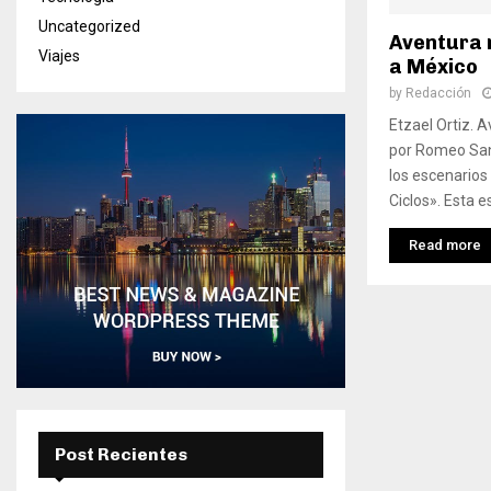
Uncategorized
Aventura 
Viajes
a México
by
Redacción
Etzael Ortiz. A
por Romeo San
los escenarios
Ciclos». Esta e
Read more
Post Recientes