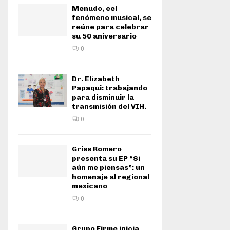
Menudo, eel
fenómeno musical, se
reúne para celebrar
su 50 aniversario
0
Dr. Elizabeth
Papaqui: trabajando
para disminuir la
transmisión del VIH.
0
Griss Romero
presenta su EP “Si
aún me piensas”: un
homenaje al regional
mexicano
0
Grupo Firme inicia