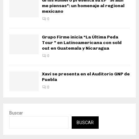
Griss Romero presenta su EP “Si aún
me piensas”: un homenaje al regional
mexicano
0
Grupo Firme inicia “La Última Peda
Tour ” en Latinoamericana con sold
out en Guatemala y Nicaragua
0
Xavi se presenta en el Auditorio GNP de
Puebla
0
Buscar
BUSCAR