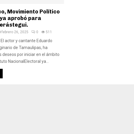
o, Movimiento Político
 ya aprobó para
erástegui.
febrero 26, 2025
0
511
 El actor y cantante Eduardo
iginario de Tamaulipas, ha
 deseos por iniciar en el ámbito
tituto NacionalElectoral ya...