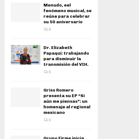
Menudo, eel
fenómeno musical, se
reúne para celebrar
su 50 aniversario
0
Dr. Elizabeth
Papaqui: trabajando
para disminuir la
transmisión del VIH.
0
Griss Romero
presenta su EP “Si
aún me piensas”: un
homenaje al regional
mexicano
0
Grupo Firme inicia