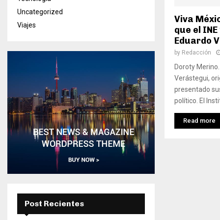
Uncategorized
Viva Méxic
Viajes
que el INE
Eduardo V
by
Redacción
Doroty Merino.
Verástegui, or
presentado sus
político. El Ins
Read more
Post Recientes