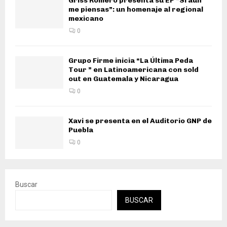
Griss Romero presenta su EP “Si aún
me piensas”: un homenaje al regional
mexicano
0
Grupo Firme inicia “La Última Peda
Tour ” en Latinoamericana con sold
out en Guatemala y Nicaragua
0
Xavi se presenta en el Auditorio GNP de
Puebla
0
Buscar
BUSCAR