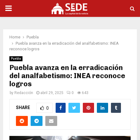
PRIMARY
MENU
Home
Puebla
Puebla avanza en la erradicación del analfabetismo: INEA
reconoce logros
Puebla
Puebla avanza en la erradicación
del analfabetismo: INEA reconoce
logros
by
Redacción
abril 29, 2025
0
643
SHARE
0