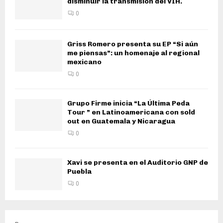
disminuir la transmisión del VIH.
0
Griss Romero presenta su EP “Si aún
me piensas”: un homenaje al regional
mexicano
0
Grupo Firme inicia “La Última Peda
Tour ” en Latinoamericana con sold
out en Guatemala y Nicaragua
0
Xavi se presenta en el Auditorio GNP de
Puebla
0