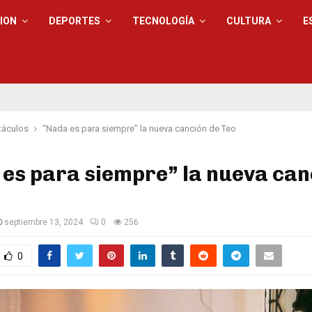
ION
DEPORTES
TECNOLOGÍA
CULTURA
E
táculos
“Nada es para siempre” la nueva canción de Teo
es para siempre” la nueva can
septiembre 13, 2024
0
256
0