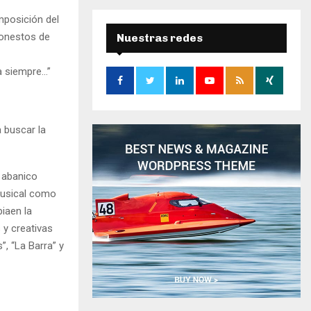
r
mposición del
c
E
h
honestos de
Nuestras redes
f
A
o
a siempre…”
r
R
:
C
a buscar la
H
 abanico
musical como
iaen la
 y creativas
”, “La Barra” y