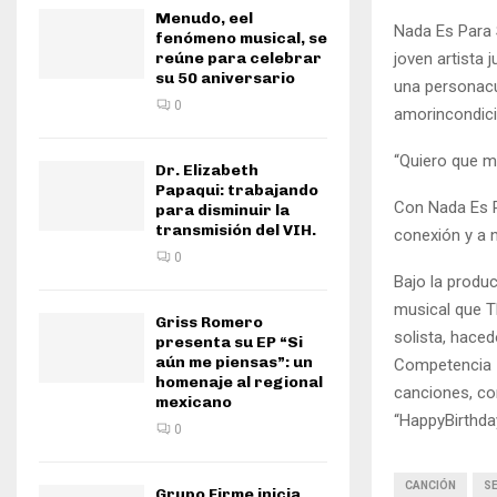
Menudo, eel
Nada Es Para 
fenómeno musical, se
reúne para celebrar
joven artista
su 50 aniversario
una personacu
0
amorincondici
“Quiero que mi
Dr. Elizabeth
Papaqui: trabajando
Con Nada Es Pa
para disminuir la
transmisión del VIH.
conexión y a 
0
Bajo la produ
musical que 
Griss Romero
solista, hace
presenta su EP “Si
aún me piensas”: un
Competencia In
homenaje al regional
canciones, com
mexicano
“HappyBirthda
0
CANCIÓN
SE
Grupo Firme inicia