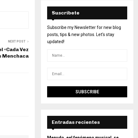
Suscribete
Subscribe my Newsletter for new blog
posts, tips & new photos. Let's stay
updated!
NEXT POST
el «Cada Vez
s Menchaca
Entradas recientes
Menudo, eel fenómeno musical, se