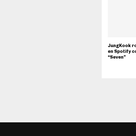
JungKook r
en Spotify c
“Seven”