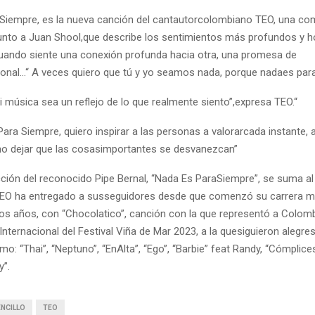
Siempre, es la nueva canción del cantautorcolombiano TEO, una co
 junto a Juan Shool,que describe los sentimientos más profundos y 
ando siente una conexión profunda hacia otra, una promesa de
onal…“ A veces quiero que tú y yo seamos nada, porque nadaes par
 música sea un reflejo de lo que realmente siento”,expresa TEO.“
ra Siempre, quiero inspirar a las personas a valorarcada instante, 
no dejar que las cosasimportantes se desvanezcan”
cción del reconocido Pipe Bernal, “Nada Es ParaSiempre”, se suma al
TEO ha entregado a susseguidores desde que comenzó su carrera 
dos años, con “Chocolatico”, canción con la que representó a Colomb
ternacional del Festival Viña de Mar 2023, a la quesiguieron alegres
o: “Thai”, “Neptuno”, “EnAlta”, “Ego”, “Barbie” feat Randy, “Cómplices
y”.
NCILLO
TEO