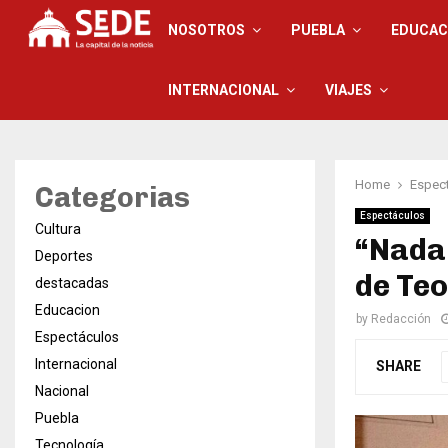
NOSOTROS
PUEBLA
EDUCAC
INTERNACIONAL
VIAJES
Home
Espec
Categorias
Espectáculos
Cultura
“Nada 
Deportes
de Teo
destacadas
Educacion
by
Redacción
Espectáculos
Internacional
SHARE
Nacional
Puebla
Tecnología