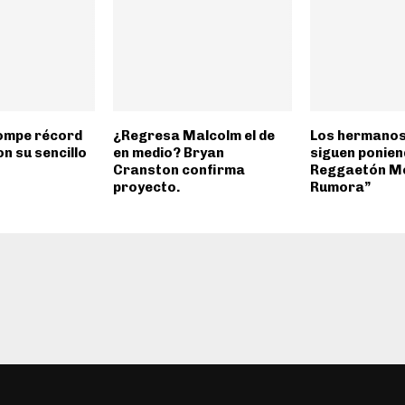
ompe récord
¿Regresa Malcolm el de
Los hermanos
on su sencillo
en medio? Bryan
siguen poniend
Cranston confirma
Reggaetón M
proyecto.
Rumora”