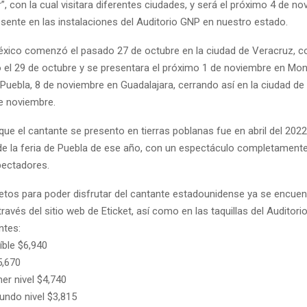
”, con la cual visitara diferentes ciudades, y será el próximo 4 de n
sente en las instalaciones del Auditorio GNP en nuestro estado.
éxico comenzó el pasado 27 de octubre en la ciudad de Veracruz, c
 el 29 de octubre y se presentara el próximo 1 de noviembre en Mont
Puebla, 8 de noviembre en Guadalajara, cerrando así en la ciudad de
de noviembre.
que el cantante se presento en tierras poblanas fue en abril del 2022
de la feria de Puebla de ese año, con un espectáculo completamente
pectadores.
letos para poder disfrutar del cantante estadounidense ya se encuen
través del sitio web de Eticket, así como en las taquillas del Auditori
ntes:
eíble $6,940
5,670
mer nivel $4,740
undo nivel $3,815