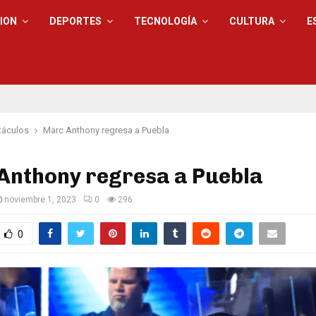
ION
DEPORTES
TECNOLOGÍA
CULTURA
E
táculos
Marc Anthony regresa a Puebla
Anthony regresa a Puebla
noviembre 1, 2023
0
296
0