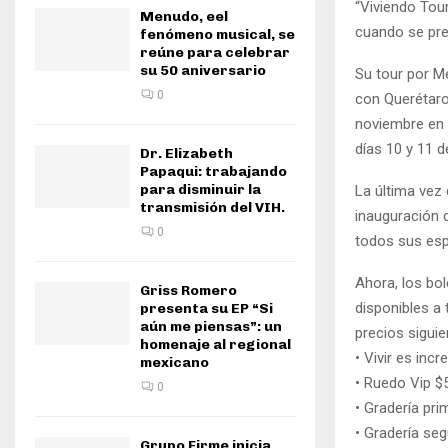
“Viviendo Tour
Menudo, eel
cuando se pre
fenómeno musical, se
reúne para celebrar
su 50 aniversario
Su tour por M
0
con Querétaro
noviembre en 
días 10 y 11 
Dr. Elizabeth
Papaqui: trabajando
para disminuir la
La última vez 
transmisión del VIH.
inauguración 
0
todos sus es
Ahora, los bo
Griss Romero
disponibles a 
presenta su EP “Si
aún me piensas”: un
precios siguie
homenaje al regional
• Vivir es incr
mexicano
• Ruedo Vip $
0
• Gradería pri
• Gradería seg
Grupo Firme inicia