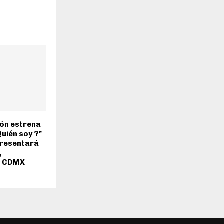
ón estrena
Quién soy ?”
presentará
,
y CDMX