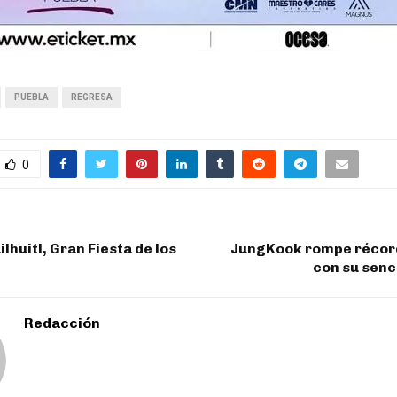
PUEBLA
REGRESA
0
lhuitl, Gran Fiesta de los
JungKook rompe récord
con su senc
Redacción