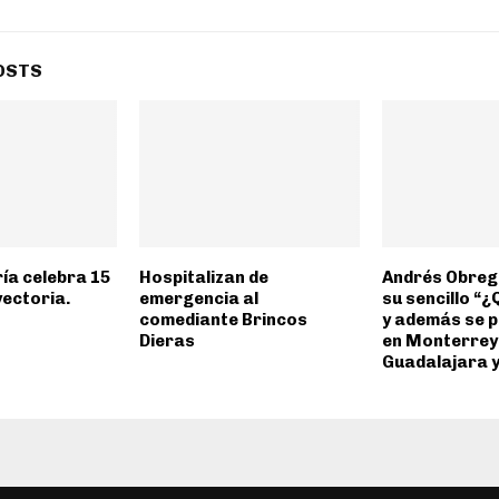
OSTS
ía celebra 15
Hospitalizan de
Andrés Obreg
yectoria.
emergencia al
su sencillo “¿
comediante Brincos
y además se 
Dieras
en Monterrey
Guadalajara 