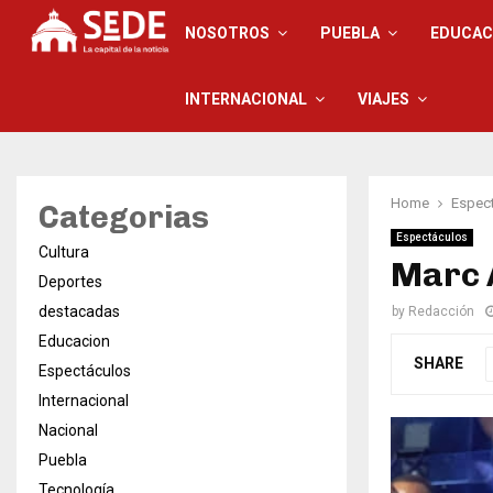
NOSOTROS
PUEBLA
EDUCAC
INTERNACIONAL
VIAJES
Home
Espec
Categorias
Espectáculos
Cultura
Marc 
Deportes
destacadas
by
Redacción
Educacion
SHARE
Espectáculos
Internacional
Nacional
Puebla
Tecnología