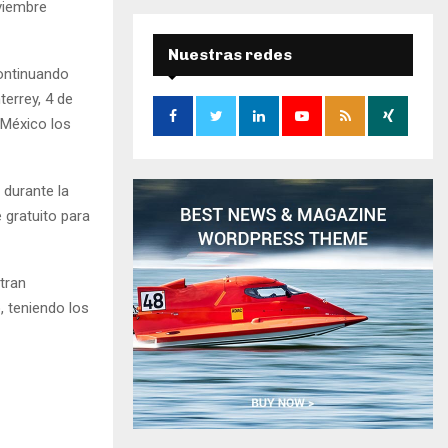
oviembre
r
c
E
h
Nuestras redes
f
ontinuando
A
o
errey, 4 de
r
R
 México los
:
C
 durante la
H
 gratuito para
tran
o, teniendo los