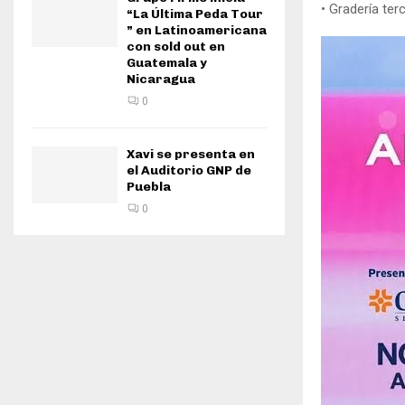
• Gradería ter
“La Última Peda Tour
” en Latinoamericana
con sold out en
Guatemala y
Nicaragua
0
Xavi se presenta en
el Auditorio GNP de
Puebla
0