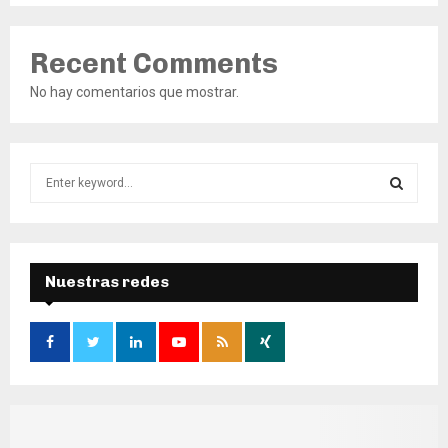
Recent Comments
No hay comentarios que mostrar.
S
e
a
S
r
c
E
h
Nuestras redes
f
A
o
r
R
:
C
H