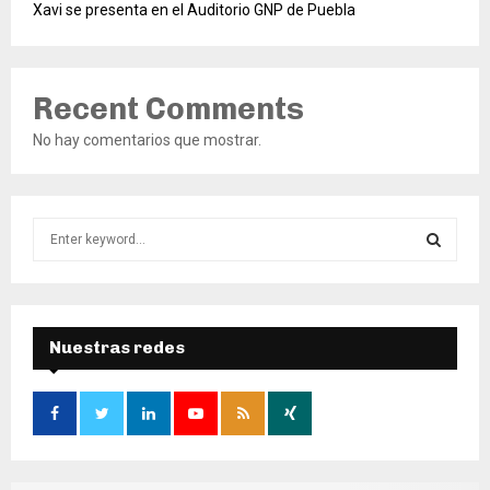
Xavi se presenta en el Auditorio GNP de Puebla
Recent Comments
No hay comentarios que mostrar.
S
e
a
S
r
c
E
h
Nuestras redes
f
A
o
r
R
:
C