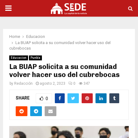
PRIMARY
MENU
Home
Educacion
La BUAP solicita a su comunidad volver hacer uso del
cubrebocas
Educacion
Puebla
La BUAP solicita a su comunidad
volver hacer uso del cubrebocas
by
Redacción
agosto 2, 2023
0
347
SHARE
0