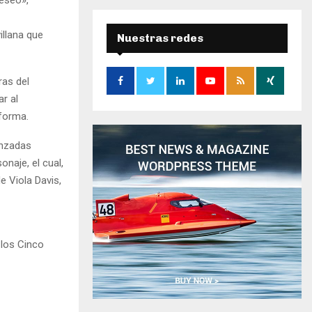
r
c
E
illana que
h
Nuestras redes
f
A
o
r
R
ras del
:
r al
C
 forma.
H
anzadas
naje, el cual,
e Viola Davis,
 los Cinco