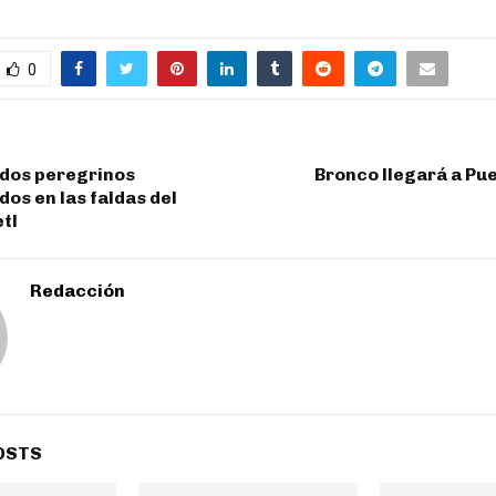
0
 dos peregrinos
Bronco llegará a Pu
os en las faldas del
tl
Redacción
OSTS