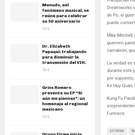
Menudo, eel
Dreamworks vu
fenómeno musical, se
de Po, el guer
reúne para celebrar
su 50 aniversario
puede converti
0
Mike Mitchell,
guerrero panda
Dr. Elizabeth
camaleón, qui
Papaqui: trabajando
para disminuir la
transmisión del VIH.
La verdad es q
durante este p
0
por supuesto,
Ke Huy Quan, 
Griss Romero
presenta su EP “Si
Kung Fu Panda
aún me piensas”: un
homenaje al regional
sorprendentem
mexicano
Furiosos.
0
ESTRENA
K
Grupo Firme inicia