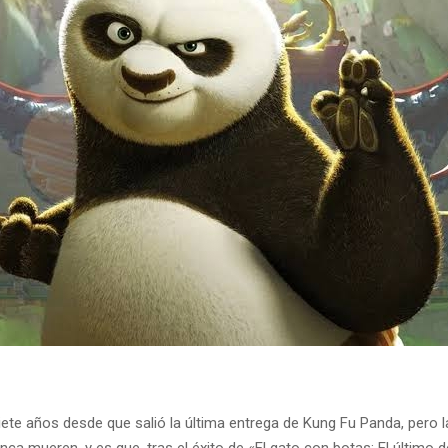
ete años desde que salió la última entrega de Kung Fu Panda, pero 
nca mueren, y es que, tras el éxito de «El gato con botas: El último 