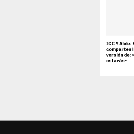
ICC Y Aleks
comparten l
versión de:
estarás»