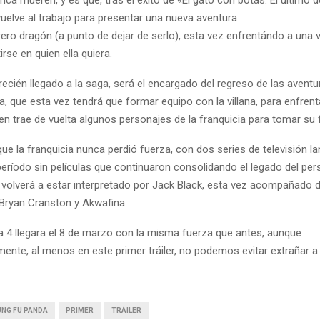
elve al trabajo para presentar una nueva aventura
rero dragón (a punto de dejar de serlo), esta vez enfrentándo a una v
rse en quien ella quiera.
 recién llegado a la saga, será el encargado del regreso de las aventu
, que esta vez tendrá que formar equipo con la villana, para enfrenta
en trae de vuelta algunos personajes de la franquicia para tomar su
ue la franquicia nunca perdió fuerza, con dos series de televisión l
eríodo sin películas que continuaron consolidando el legado del perso
 volverá a estar interpretado por Jack Black, esta vez acompañado d
Bryan Cranston y Akwafina.
 4 llegara el 8 de marzo con la misma fuerza que antes, aunque
ente, al menos en este primer tráiler, no podemos evitar extrañar a
UNG FU PANDA
PRIMER
TRÁILER