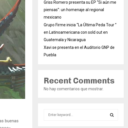
Griss Romero presenta su EP “Si aún me
piensas”: un homenaje al regional
mexicano
Grupo Firme inicia “La Última Peda Tour ”
en Latinoamericana con sold out en
Guatemala y Nicaragua
Xavi se presenta en el Auditorio GNP de
Puebla
Recent Comments
No hay comentarios que mostrar.
S
e
las buenas
a
S
deseo»,