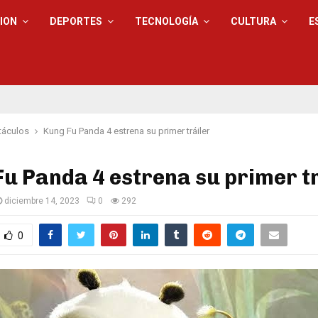
ION
DEPORTES
TECNOLOGÍA
CULTURA
E
táculos
Kung Fu Panda 4 estrena su primer tráiler
u Panda 4 estrena su primer tr
diciembre 14, 2023
0
292
0