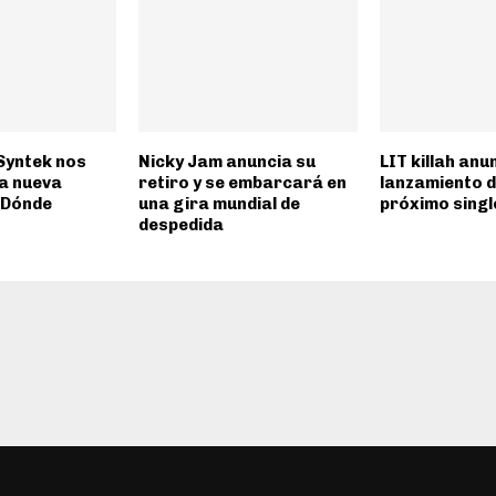
 Syntek nos
Nicky Jam anuncia su
LIT killah anun
a nueva
retiro y se embarcará en
lanzamiento d
 «Dónde
una gira mundial de
próximo singl
despedida