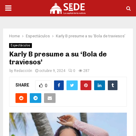
PRIMARY
MENU
Home
Espectáculos
Karly B presume a su ‘Bola de traviesos’
Espectáculos
Karly B presume a su ‘Bola de
traviesos’
by
Redacción
octubre 9, 2024
0
287
SHARE
0