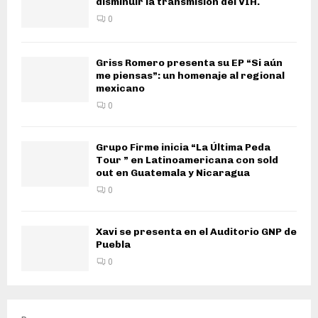
disminuir la transmisión del VIH.
0
Griss Romero presenta su EP “Si aún
me piensas”: un homenaje al regional
mexicano
0
Grupo Firme inicia “La Última Peda
Tour ” en Latinoamericana con sold
out en Guatemala y Nicaragua
0
Xavi se presenta en el Auditorio GNP de
Puebla
0