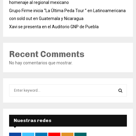
homenaje al regional mexicano
Grupo Firme inicia “La Última Peda Tour ” en Latinoamericana
con sold out en Guatemala y Nicaragua
Xavi se presenta en el Auditorio GNP de Puebla
Recent Comments
No hay comentarios que mostrar.
S
e
a
S
r
c
E
h
Nuestras redes
f
A
o