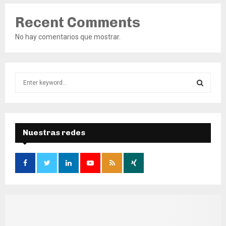
Recent Comments
No hay comentarios que mostrar.
S
e
a
S
r
c
E
h
Nuestras redes
f
A
o
r
R
:
C
H