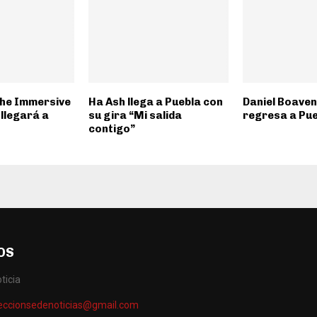
he Immersive
Ha Ash llega a Puebla con
Daniel Boave
llegará a
su gira “Mi salida
regresa a Pue
contigo”
OS
ticia
reccionsedenoticias@gmail.com