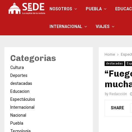
NOSOTROS
PUEBLA
EDUCAC
INTERNACIONAL
VIAJES
Home
Espec
Categorias
destacadas
Esp
Cultura
“Fuego
Deportes
mucha
destacadas
Educacion
by
Redacción
Espectáculos
Internacional
SHARE
Nacional
Puebla
Tecnología