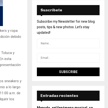
Suscribete
Subscribe my Newsletter for new blog
posts, tips & new photos. Let's stay
kers y ropa
updated!
dición debido
 Toluca y
En esta
 presentación
los sneakers y
is a lo largo
11:00 a.m. de
Entradas recientes
uirir los
Menudo, eel fenómeno musical, se