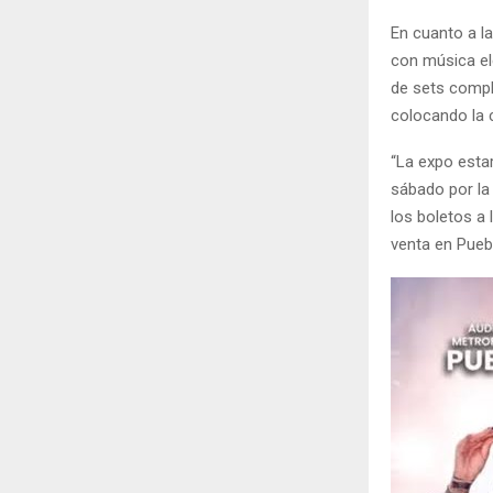
En cuanto a la
con música ele
de sets comple
colocando la c
“La expo esta
sábado por la 
los boletos a 
venta en Puebl