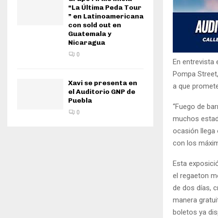
“La Última Peda Tour
” en Latinoamericana
con sold out en
Guatemala y
Nicaragua
0
En entrevista
Pompa Street,
Xavi se presenta en
a que prome
el Auditorio GNP de
Puebla
“Fuego de bar
0
muchos estado
ocasión llega
con los máxim
Esta exposici
el regaeton m
de dos días, 
manera gratui
boletos ya dis