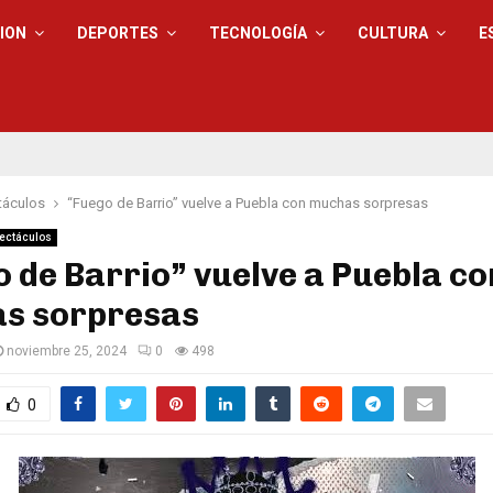
ION
DEPORTES
TECNOLOGÍA
CULTURA
E
táculos
“Fuego de Barrio” vuelve a Puebla con muchas sorpresas
ectáculos
 de Barrio” vuelve a Puebla co
s sorpresas
noviembre 25, 2024
0
498
0