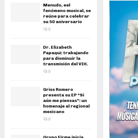
Menudo, eel
fenómeno musical, se
reúne para celebrar
su 50 aniversario
0
Dr. Elizabeth
Papaqui: trabajando
para disminuir la
transmisión del VIH.
0
Griss Romero
presenta su EP “Si
aún me piensas”: un
homenaje al regional
mexicano
0
Grupo Firme inicia