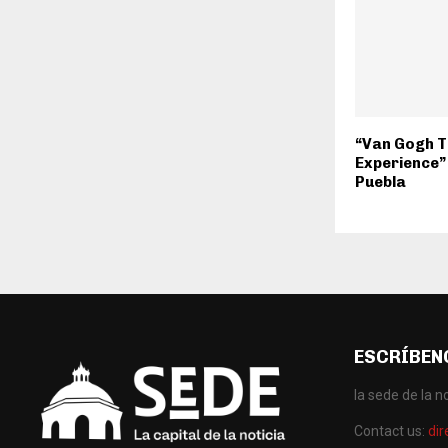
“Van Gogh T
Experience” 
Puebla
ESCRÍBEN
la sede de la no
Contact us:
di