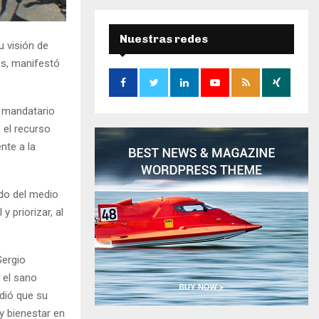
r
c
E
h
Nuestras redes
u visión de
f
A
es, manifestó
o
r
R
:
C
el mandatario
 el recurso
H
nte a la
do del medio
y priorizar, al
Sergio
 el sano
adió que su
y bienestar en