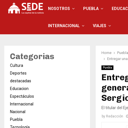
NOSOTROS
PUEBLA
EDUCAC
INTERNACIONAL
VIAJES
Home
Puebl
Categorias
Entregar una
Cultura
Puebla
Deportes
Entreg
destacadas
genera
Educacion
Sergi
Espectáculos
Internacional
El titular del E
Nacional
by
Redacción
Puebla
Tecnología