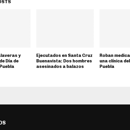
OSTS
alaveras y
Ejecutados en Santa Cruz
Roban medica
de Día de
Buenavista: Dos hombres
una clínica de
Puebla
asesinados a balazos
Puebla
OS