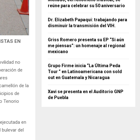
reúne para celebrar su 50 aniversario
Dr. Elizabeth Papaqui: trabajando para
disminuir la transmisión del VIH.
Griss Romero presenta su EP “Si aún
ISTAS EN
me piensas”: un homenaje al regional
mexicano
vilidad no
Grupo Firme inicia “La Última Peda
peración de
Tour ” en Latinoamericana con sold
out en Guatemala y Nicaragua
ares
camellón de la
Xavi se presenta en el Auditorio GNP
icipios de
de Puebla
to Tenorio
 ejecutada en
 bulevar del