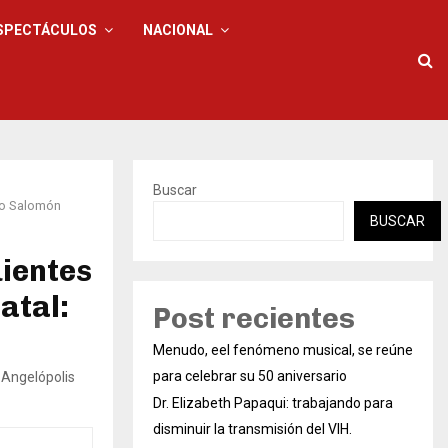
SPECTÁCULOS
NACIONAL
Buscar
gio Salomón
BUSCAR
ientes
atal:
Post recientes
Menudo, eel fenómeno musical, se reúne
para celebrar su 50 aniversario
de Angelópolis
Dr. Elizabeth Papaqui: trabajando para
disminuir la transmisión del VIH.