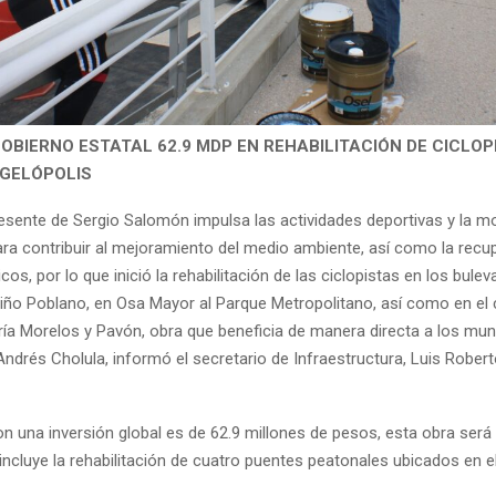
GOBIERNO ESTATAL 62.9 MDP EN REHABILITACIÓN DE CICLOP
GELÓPOLIS
resente de Sergio Salomón impulsa las actividades deportivas y la mo
ra contribuir al mejoramiento del medio ambiente, así como la recu
cos, por lo que inició la rehabilitación de las ciclopistas en los bulev
 Niño Poblano, en Osa Mayor al Parque Metropolitano, así como en el 
ría Morelos y Pavón, obra que beneficia de manera directa a los mun
ndrés Cholula, informó el secretario de Infraestructura, Luis Rober
on una inversión global es de 62.9 millones de pesos, esta obra será
ncluye la rehabilitación de cuatro puentes peatonales ubicados en el