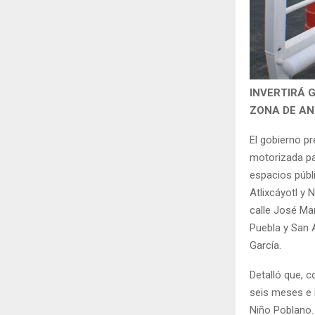
INVERTIRÁ 
ZONA DE AN
El gobierno p
motorizada pa
espacios públi
Atlixcáyotl y
calle José Ma
Puebla y San A
García.
Detalló que, c
seis meses e i
Niño Poblano.