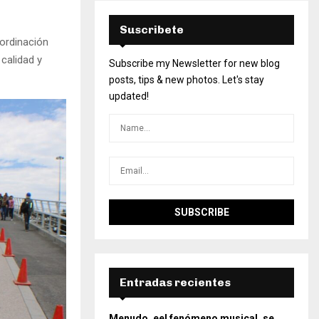
Suscribete
oordinación
 calidad y
Subscribe my Newsletter for new blog
posts, tips & new photos. Let's stay
updated!
Entradas recientes
Menudo, eel fenómeno musical, se