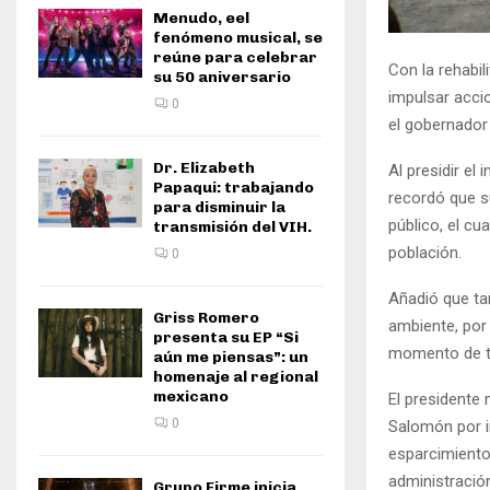
Menudo, eel
fenómeno musical, se
reúne para celebrar
Con la rehabil
su 50 aniversario
impulsar acci
0
el gobernador
Dr. Elizabeth
Al presidir el 
Papaqui: trabajando
recordó que s
para disminuir la
público, el cu
transmisión del VIH.
población.
0
Añadió que ta
Griss Romero
ambiente, por e
presenta su EP “Si
momento de tra
aún me piensas”: un
homenaje al regional
mexicano
El presidente
0
Salomón por i
esparcimiento,
administración
Grupo Firme inicia