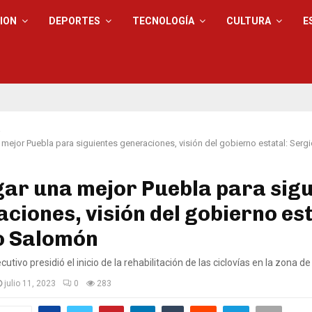
ION
DEPORTES
TECNOLOGÍA
CULTURA
E
a
 mejor Puebla para siguientes generaciones, visión del gobierno estatal: Ser
ar una mejor Puebla para sigu
ciones, visión del gobierno est
o Salomón
jecutivo presidió el inicio de la rehabilitación de las ciclovías en la zona 
julio 11, 2023
0
283