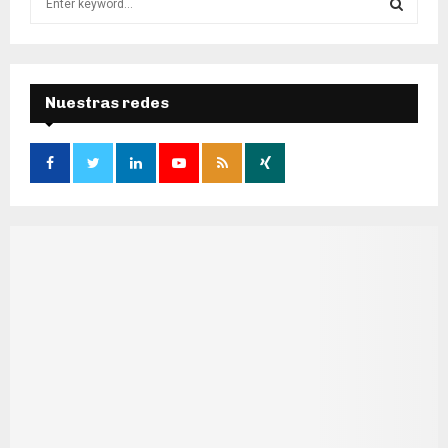
e
a
S
r
c
E
h
Nuestras redes
f
A
o
r
R
:
C
H