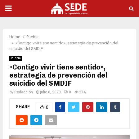
PRIMARY
MENU
Home
Puebla
«Contigo vivir tiene sentido», estrategia de prevención del
suicidio del SMDIF
Puebla
«Contigo vivir tiene sentido»,
estrategia de prevención del
suicidio del SMDIF
by
Redacción
julio 6, 2023
0
274
SHARE
0