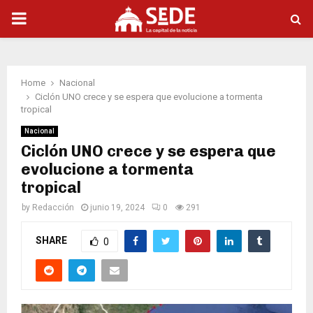
PRIMARY
MENU
Home
Nacional
Ciclón UNO crece y se espera que evolucione a tormenta
tropical
Nacional
Ciclón UNO crece y se espera que
evolucione a tormenta
tropical
by
Redacción
junio 19, 2024
0
291
SHARE
0