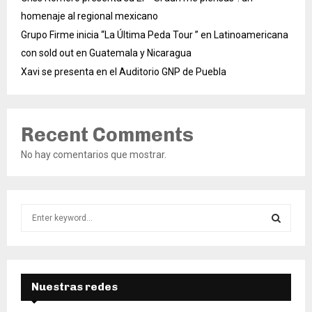
homenaje al regional mexicano
Grupo Firme inicia “La Última Peda Tour ” en Latinoamericana
con sold out en Guatemala y Nicaragua
Xavi se presenta en el Auditorio GNP de Puebla
Recent Comments
No hay comentarios que mostrar.
S
e
a
S
r
c
E
h
Nuestras redes
f
A