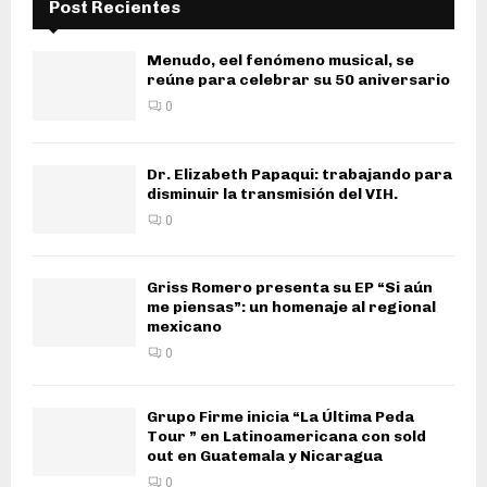
Post Recientes
Menudo, eel fenómeno musical, se
reúne para celebrar su 50 aniversario
0
Dr. Elizabeth Papaqui: trabajando para
disminuir la transmisión del VIH.
0
Griss Romero presenta su EP “Si aún
me piensas”: un homenaje al regional
mexicano
0
Grupo Firme inicia “La Última Peda
Tour ” en Latinoamericana con sold
out en Guatemala y Nicaragua
0